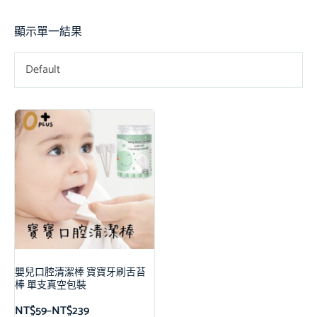
顯示單一結果
Default
嬰兒口腔清潔棒 寶寶牙刷舌苔
棒 單支真空包裝
NT$
59
–
NT$
239