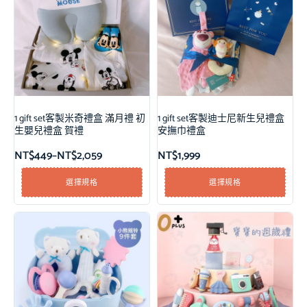
1 gift set客製米奇禮盒 滿月禮 初
1 gift set客製迪士尼新生兒禮盒
生嬰兒禮盒 賀禮
安撫巾禮盒
NT$
449
–
NT$
2,059
NT$
1,999
選擇規格
選擇規格