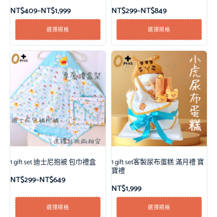
NT$
409
–
NT$
1,999
NT$
299
–
NT$
849
選擇規格
選擇規格
1 gift set 迪士尼抱被 包巾禮盒
1 gift set客製尿布蛋糕 滿月禮 寶
寶禮
NT$
299
–
NT$
649
NT$
1,999
選擇規格
選擇規格