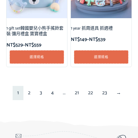
1 gift set韓國嬰兒小熊手搖鈴套
1 year 抓周道具 抓週禮
裝 彌月禮盒 寶寶禮盒
NT$
149
–
NT$
539
NT$
529
–
NT$
559
選擇規格
選擇規格
1
2
3
4
...
21
22
23
→