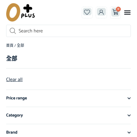
0
首頁
/ 全部
全部
Clear all
Price range
Category
Brand