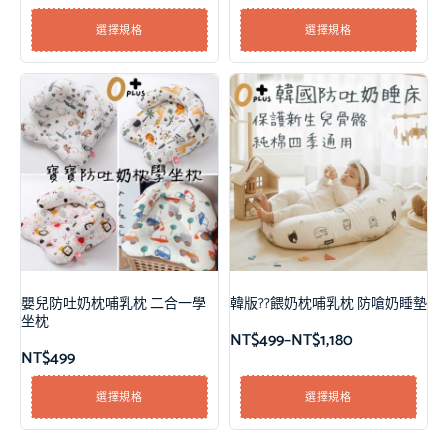
選擇規格
選擇規格
嬰兒防吐奶枕哺乳枕 二合一學
韓版??餵奶枕哺乳枕 防嗆奶睡墊
坐枕
NT$
499
–
NT$
1,180
NT$
499
選擇規格
選擇規格