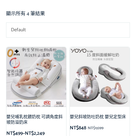
顯示所有 4 筆結果
Default
嬰兒哺乳枕餵奶枕 可調角度斜
嬰兒斜坡防吐奶枕 嬰兒定型床
坡防溢奶床
NT$
848
NT$
1,699
NT$
499
–
NT$
2,249