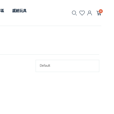
專區
感統玩具
0
Default