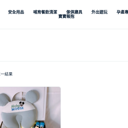
安全用品
哺育餐飲清潔
傢俱寢具
外出遊玩
孕產
寶寶報抱
單一結果