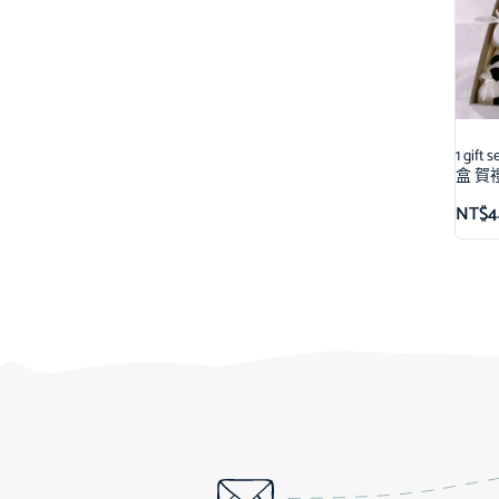
1 gi
盒 賀
NT$
4