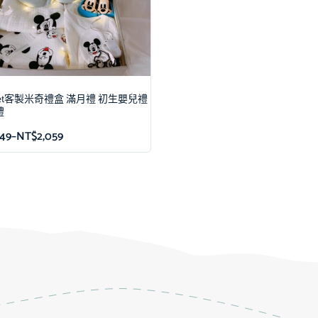
ft set客製米奇禮盒 滿月禮 初生嬰兒禮
禮
49
–
NT$
2,059