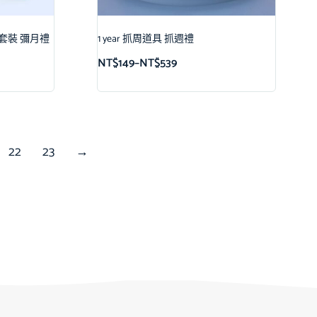
搖鈴套裝 彌月禮
1 year 抓周道具 抓週禮
NT$
149
–
NT$
539
22
23
→