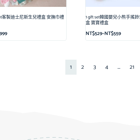
ift set客製迪士尼新生兒禮盒 安撫巾禮
1 gift set韓國嬰兒小熊手
盒 寶寶禮盒
,999
NT$
529
–
NT$
559
1
2
3
4
...
21