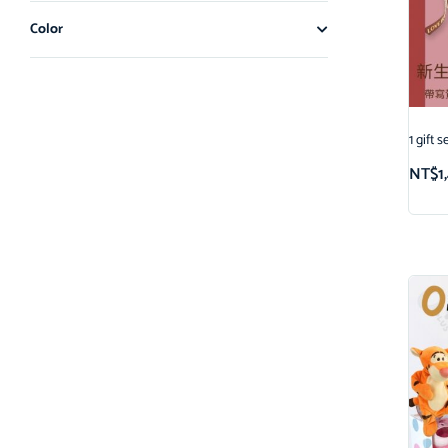
Color
1 gi
NT$
1