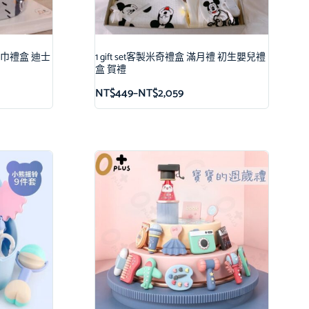
安撫巾禮盒 迪士
1 gift set客製米奇禮盒 滿月禮 初生嬰兒禮
盒 賀禮
NT$
449
–
NT$
2,059