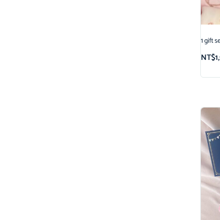
1 gi
NT$
1