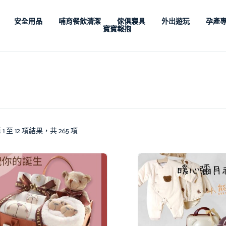
安全用品
哺育餐飲清潔
傢俱寢具
外出遊玩
孕產
寶寶報抱
1 至 12 項結果，共 265 項