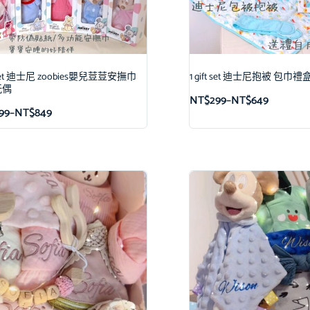
ft set 迪士尼 zoobies嬰兒荳荳安撫巾
1 gift set 迪士尼抱被 包巾禮
玩偶
NT$
299
–
NT$
649
99
–
NT$
849