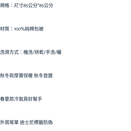
規格：尺寸85公分*85公分
材質：100%純棉包被
洗滌方式：機洗/烘乾/手洗/曬
秋冬款厚實保暖 秋冬首選
春夏款冷氣房好幫手
外貿尾單 迪士尼標籤防偽