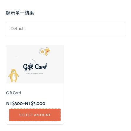
顯示單一結果
Default
Gift Card
NT$
300
–
NT$
3,000
SELECT AMOUNT