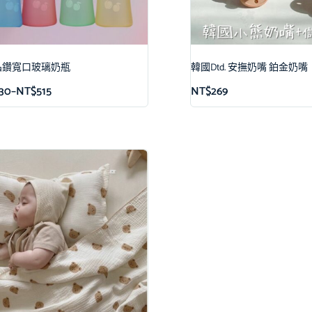
晶鑽寬口玻璃奶瓶
韓國Dtd. 安撫奶嘴 鉑金奶嘴
30
–
NT$
515
NT$
269