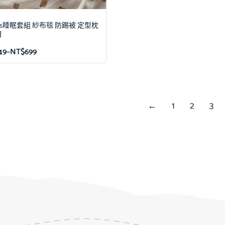
ns睡眠套組 紗布毯 防踢被 定型枕
帽
49
–
NT$
699
←
1
2
3