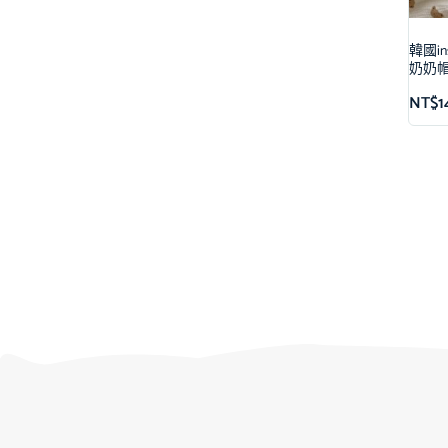
韓國i
奶奶
NT$
1