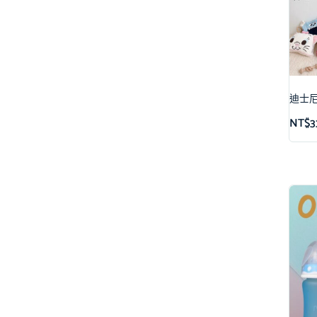
迪士
NT$
3