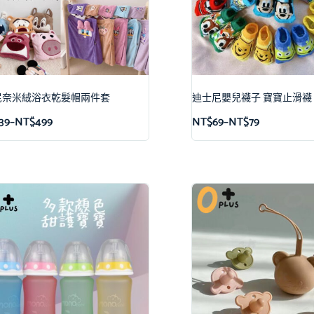
尼奈米絨浴衣乾髮帽兩件套
迪士尼嬰兒襪子 寶寶止滑襪
39
–
NT$
499
NT$
69
–
NT$
79