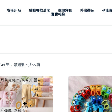
安全用品
哺育餐飲清潔
傢俱寢具
外出遊玩
孕產
寶寶報抱
49 至 55 項結果，共 55 項