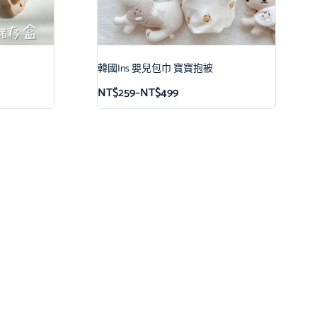
韓國Ins 嬰兒包巾 寶寶抱被
NT$
259
–
NT$
499