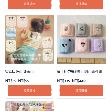
選擇規格
選擇規格
寶寶吸汗巾 墊背巾
迪士尼奈米絨毛巾浴巾兩件組
NT$
59
–
NT$
99
NT$
339
–
NT$
449
選擇規格
選擇規格