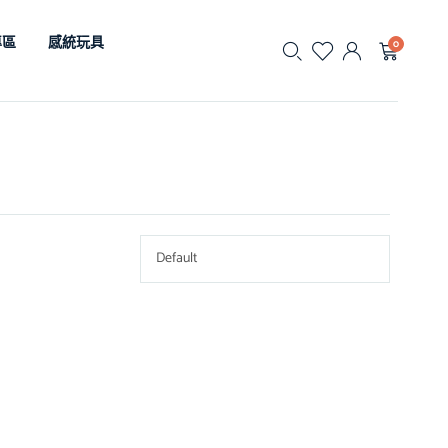
專區
感統玩具
0
Default