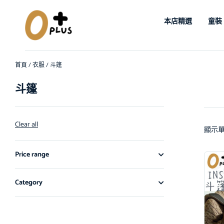
本店精選
童裝
首頁
/
衣服
/ 斗篷
斗篷
Clear all
顯示
Price range
Category