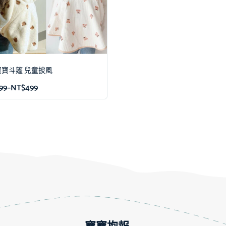
寶斗篷 兒童披風
99
–
NT$
499