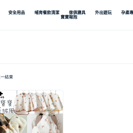
安全用品
哺育餐飲清潔
傢俱寢具
外出遊玩
孕產
寶寶報抱
單一結果