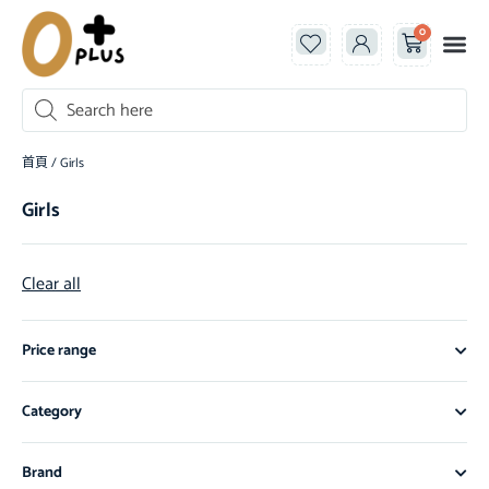
0
首頁
/ Girls
Girls
Clear all
Price range
Category
Brand