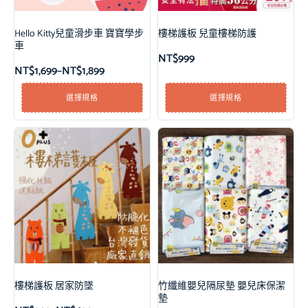
Hello Kitty兒童滑步車 寶寶學步
樓梯護板 兒童樓梯防護
車
NT$
999
NT$
1,699
–
NT$
1,899
選擇規格
選擇規格
樓梯護板 居家防墜
竹纖維嬰兒隔尿墊 嬰兒床保潔
墊