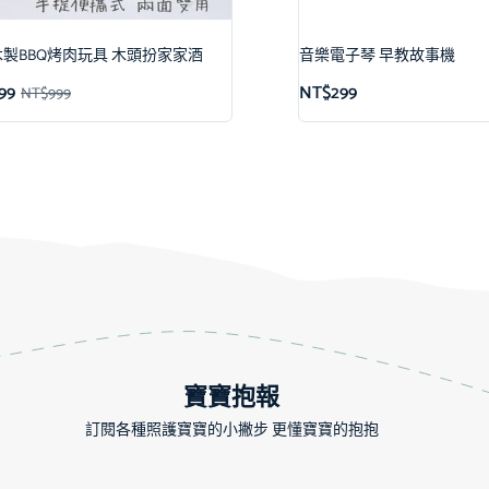
製BBQ烤肉玩具 木頭扮家家酒
音樂電子琴 早教故事機
99
NT$
299
NT$
999
寶寶抱報
訂閱各種照護寶寶的小撇步 更懂寶寶的抱抱