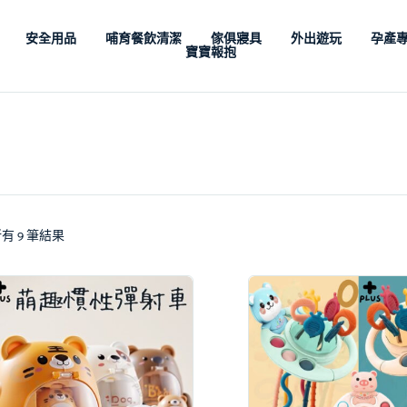
安全用品
哺育餐飲清潔
傢俱寢具
外出遊玩
孕產
寶寶報抱
有 9 筆結果