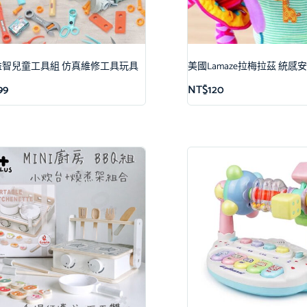
益智兒童工具組 仿真維修工具玩具
美國Lamaze拉梅拉茲 統感
99
NT$
120