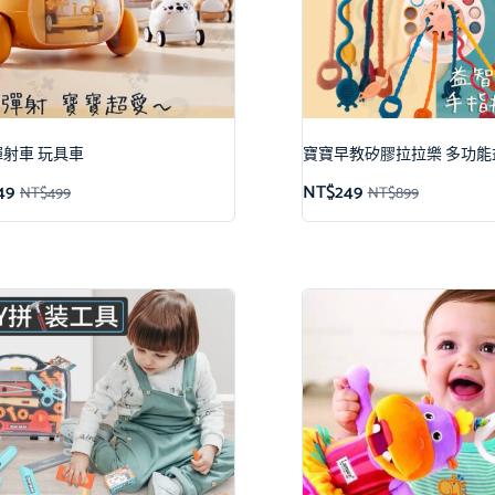
射車 玩具車
寶寶早教矽膠拉拉樂 多功能
49
NT$
249
NT$
499
NT$
899