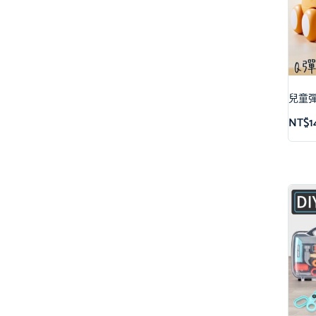
兒童彈
NT$
1