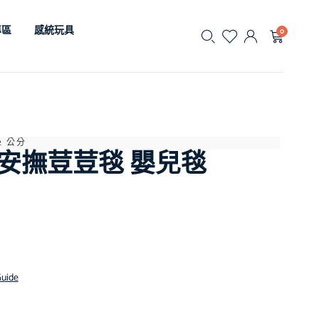
專區
感統玩具
0
 2 公分
安撫荳荳毯 嬰兒毯
Guide