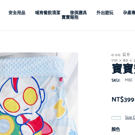
安全用品
哺育餐飲清潔
傢俱寢具
外出遊玩
孕產
寶寶報抱
0.00 公斤
110 × 80 ×
寶寶
MBE
SKU:
NT$
399
Size 
顏色