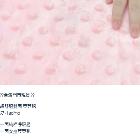
??台灣門市現貨 ??
超舒服雙面 荳荳毯
尺寸80*110
一面純棉呼吸層
一面安撫荳荳毯