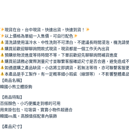
現貨在台，台中現貨，快速出貨，快速到貨！
以上價格為單組一入售價，可自行配色
清洗請使用溫冷水、中性洗劑不可漂白、不建議長時間浸泡，機洗請
購買前歡迎聊聊詢問款式現貨，現貨都是一個工作天內出貨
預購依物流進度等待時間不等，下單前歡迎先聊聊詢問補貨進度
購買前請務必實際測量尺寸並聯繫客服確認尺寸是否合適，避免造成
如遇選購之產品缺貨，小店將立即調貨，若無法等待，亦可聯繫客服
本產品是手工製作，有一定概率細小瑕疵（線頭等），不影響整體產
【商品名稱】
韓國小熊立體掛鉤
【商品特點】
百搭顏色、小巧便攜走到哪的可用
用來掛包包、垃圾袋、寶寶小物件超適合
韓國ins風，高顏值搭配車內裝飾
【產品尺寸】