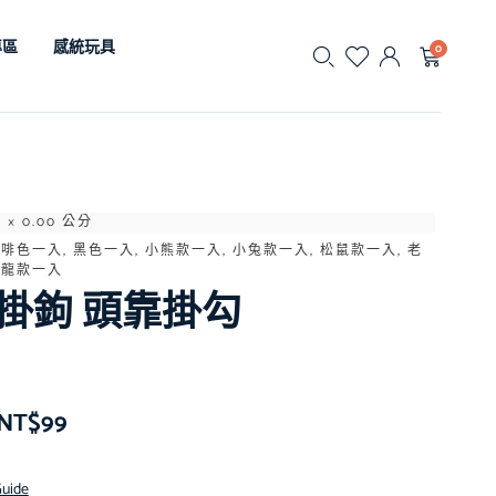
專區
感統玩具
0
0 × 0.00 公分
咖啡色一入, 黑色一入, 小熊款一入, 小兔款一入, 松鼠款一入, 老
恐龍款一入
掛鉤 頭靠掛勾
NT$
99
Guide