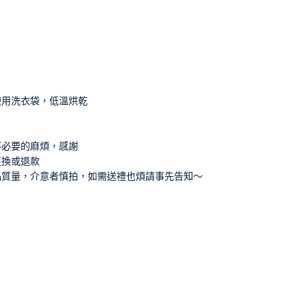
使用洗衣袋，低溫烘乾
不必要的麻煩，感謝
更換或退款
品質量，介意者慎拍，如需送禮也煩請事先告知～