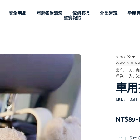
安全用品
哺育餐飲清潔
傢俱寢具
外出遊玩
孕產
寶寶報抱
0.00 公斤
0.00 × 0.0
米色一入, 
虎款一入, 
車用
BSH
SKU:
NT$
89
–
Size 