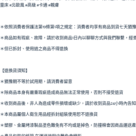
童床 #北歐風 #高級 #卡通 #親膚
＊依照消費者保護法第19條第1項之規定：消費者均享有商品到貨七天猶
＊商品如有瑕疵、故障，請於收到商品1日內以聊聊方式與我們聯繫，經
＊但已拆封、使用過之商品不得退換
【退換貨須知】
＊猶豫期不等於試用期，請消費者留意
＊除商品本身有嚴重瑕疵造成商品無法正常使用，否則不接受退貨
＊收到商品後，非人為造成零件損壞或缺少，請於收到貨品24小時內告
＊本商品屬個人衛生用品經拆封組裝使用恕不退換貨
＊塑膠、金屬烤漆製品塗色難免有不均或是掉色，防撞棉會因商品運送產