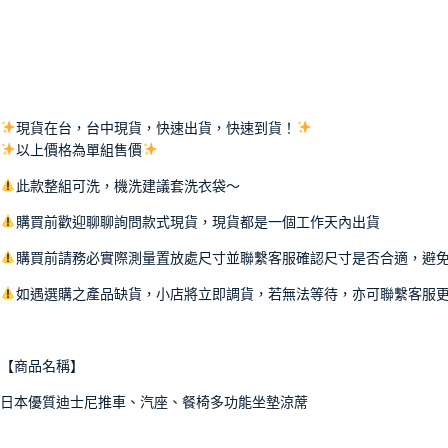
現貨在台，台中現貨，快速出貨，快速到貨！
以上價格為單組售價
此款整組可洗，機洗建議套洗衣袋～
購買前歡迎聊聊詢問款式現貨，現貨都是一個工作天內出貨
購買前請務必實際測量置放處尺寸並聯繫客服確認尺寸是否合適，避
如遇選購之產品缺貨，小店將立即調貨，若無法等待，亦可聯繫客服
【商品名稱】
日本優質迪士尼推車、汽座、餐椅多功能坐墊涼蓆