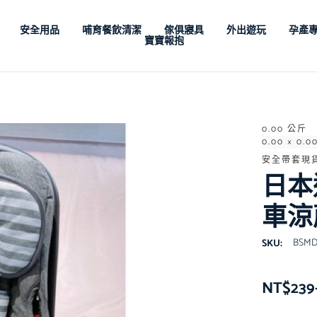
安全用品
哺育餐飲清潔
傢俱寢具
外出遊玩
孕產
寶寶報抱
0.00 公斤
0.00 × 0.0
安全帶套現貨
日本
車涼
BSM
SKU:
NT$
239