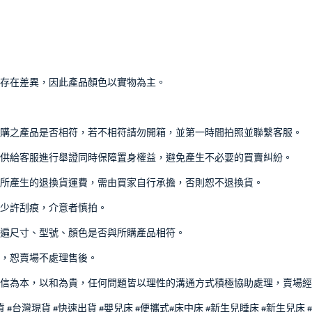
能存在差異，因此產品顏色以實物為主。
購之產品是否相符，若不相符請勿開箱，並第一時間拍照並聯繫客服。
供給客服進行舉證同時保障置身權益，避免產生不必要的買賣糾紛。
所產生的退換貨運費，需由買家自行承擔，否則恕不退換貨。
少許刮痕，介意者慎拍。
遍尺寸、型號、顏色是否與所購產品相符。
，恕賣場不處理售後。
信為本，以和為貴，任何問題皆以理性的溝通方式積極協助處理，賣場經
貨 #台灣現貨 #快速出貨 #嬰兒床 #便攜式#床中床 #新生兒睡床 #新生兒床 