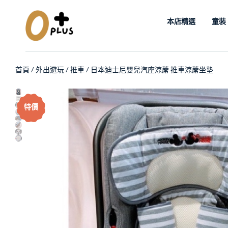
本店精選
童裝
首頁
/
外出遊玩
/
推車
/ 日本迪士尼嬰兒汽座涼蓆 推車涼蓆坐墊
特價