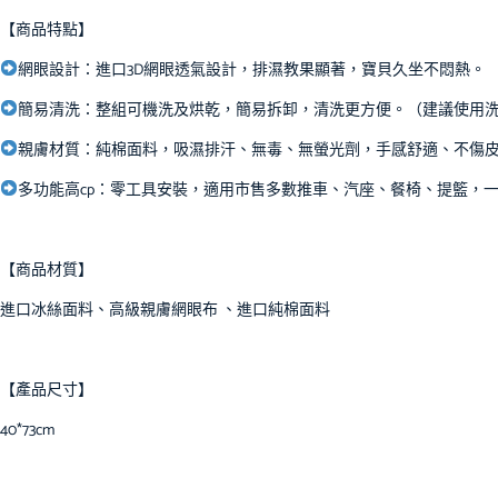
【商品特點】
網眼設計：進口3D網眼透氣設計，排濕教果顯著，寶貝久坐不悶熱。
簡易清洗：整組可機洗及烘乾，簡易拆卸，清洗更方便。（建議使用
親膚材質：純棉面料，吸濕排汗、無毒、無螢光劑，手感舒適、不傷
多功能高cp：零工具安裝，適用市售多數推車、汽座、餐椅、提籃，一
【商品材質】
進口冰絲面料、高級親膚網眼布 、進口純棉面料
【產品尺寸】
40*73cm