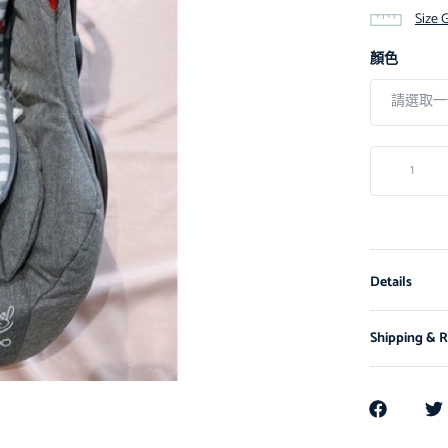
Size 
顏色
Details
Shipping & R