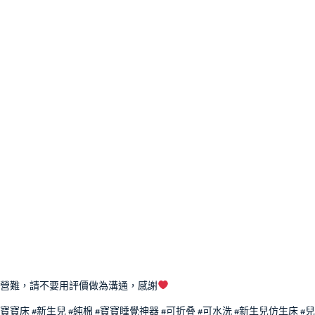
營難，請不要用評價做為溝通，感謝
#寶寶床 #新生兒 #純棉 #寶寶睡覺神器 #可折叠 #可水洗 #新生兒仿生床 #兒