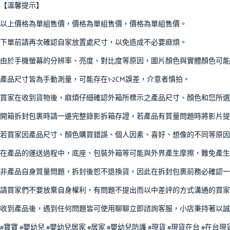
【溫馨提示】
以上價格為單組售價，價格為單組售價，價格為單組售價。
下單前請再次確認自家放置處尺寸，以免造成不必要麻煩。
由於手機螢幕的分辨率、亮度、對比度等原因，圖片顏色與實體顏色可
產品尺寸皆為手動測量，可能存在1-2CM誤差，介意者慎拍。
買家在收到貨物後，麻煩仔細確認外箱所標示之產品尺寸、顏色和您所選
開箱拆封包裹時請一邊完整錄影拆箱存證，若產品有質量問題時將影片提
若買家因產品尺寸、顏色購買錯誤、個人因素、喜好、想像的不同等原因
在產品的運送過程中，底座、包裝外箱等可能與外界產生摩擦，難免產生
非產品自身質量問題，拆封後恕不退換貨，因此在拆封包裹前務必確認一
請買家們不要放棄自身權利，有問題不提出而以中差評的方式溝通的買家
收到產品後，遇到任何問題皆可使用聊聊立即諮詢客服，小店秉持著以誠
#寶寶 #嬰幼兒 #嬰幼兒居家 #居家 #嬰幼兒防護 #現貨 #現貨在台 #在台現