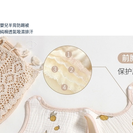
嬰兒半背防踢被
純棉透氣吸濕排汗