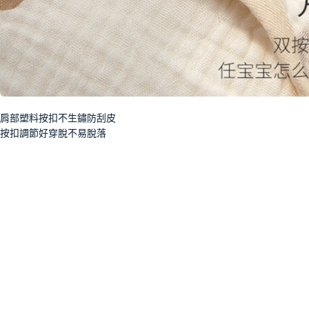
肩部塑料按扣不生鏽防刮皮
按扣調節好穿脫不易脫落