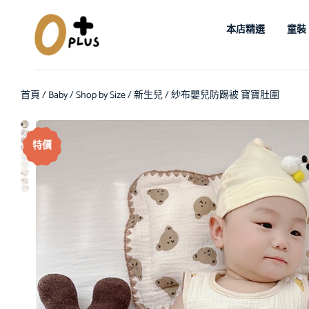
本店精選
童裝
首頁
/
Baby
/
Shop by Size
/
新生兒
/ 紗布嬰兒防踢被 寶寶肚圍
特價