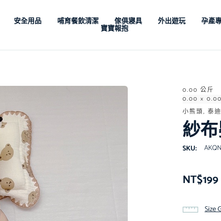
安全用品
哺育餐飲清潔
傢俱寢具
外出遊玩
孕產
寶寶報抱
0.00 公斤
0.00 × 0.0
小熊頭, 泰迪
紗布
AKQ
SKU:
NT$
199
Size 