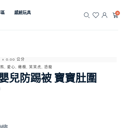
專區
感統玩具
0
0 × 0.00 公分
熊, 愛心, 橄欖, 笑笑虎, 恐龍
嬰兒防踢被 寶寶肚圍
N
Guide