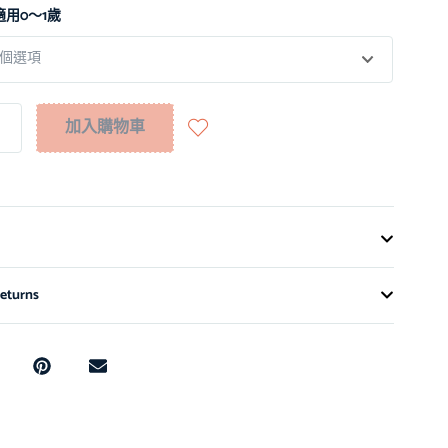
適用0～1歲
加入購物車
eturns