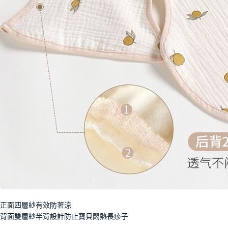
正面四層紗有效防著涼
背面雙層紗半背設計防止寶貝悶熱長疹子