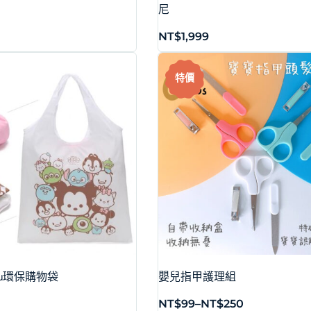
尼
NT$
1,999
特價
zmu環保購物袋
嬰兒指甲護理組
NT$
99
–
NT$
250