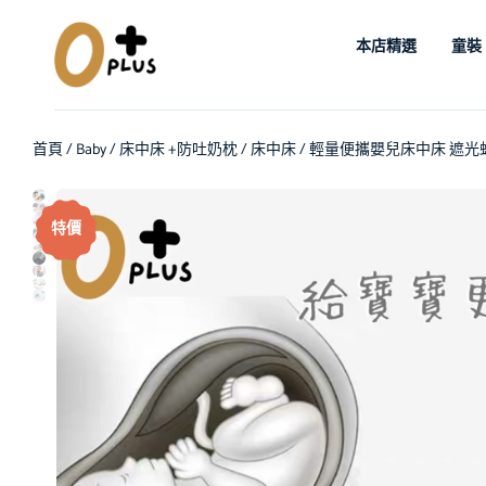
本店精選
童裝
首頁
/
Baby
/
床中床 +防吐奶枕
/
床中床
/ 輕量便攜嬰兒床中床 遮
特價