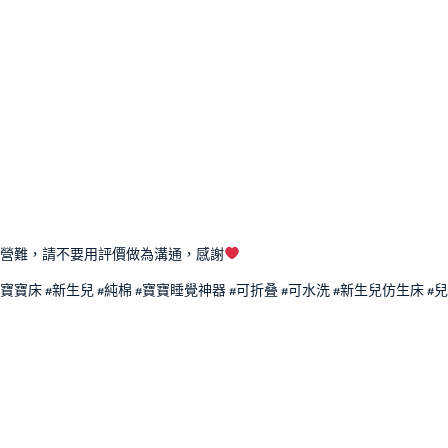
營難，請不要用評價做為溝通，感謝
#寶寶床 #新生兒 #純棉 #寶寶睡覺神器 #可折叠 #可水洗 #新生兒仿生床 #兒