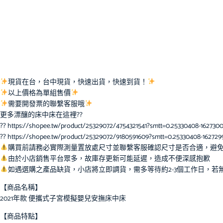
現貨在台，台中現貨，快速出貨，快速到貨！
以上價格為單組售價
需要開發票的聯繫客服哦
更多漂釀的床中床在這裡??
?? https://shopee.tw/product/25329072/4754321541?smtt=0.25330408-1627300
?? https://shopee.tw/product/25329072/9180591609?smtt=0.25330408-1627299
購買前請務必實際測量置放處尺寸並聯繫客服確認尺寸是否合適，避
由於小店銷售平台眾多，故庫存更新可能延遲，造成不便深感抱歉
如遇選購之產品缺貨，小店將立即調貨，需多等待約2-3個工作日，若
【商品名稱】
2021年款 便攜式子宮模擬嬰兒安撫床中床
【商品特點】