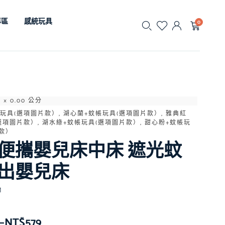
專區
感統玩具
0
0 × 0.00 公分
玩具(選項圖片款）, 湖心蘭+蚊帳玩具(選項圖片款）, 雅典紅
選項圖片款）, 湖水綠+蚊帳玩具(選項圖片款）, 甜心粉+蚊帳玩
款）
便攜嬰兒床中床 遮光蚊
出嬰兒床
M
–
NT$
579