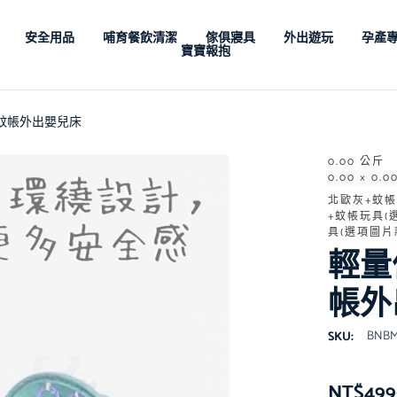
安全用品
哺育餐飲清潔
傢俱寢具
外出遊玩
孕產
寶寶報抱
光蚊帳外出嬰兒床
0.00 公斤
0.00 × 0.0
北歐灰+蚊帳
+蚊帳玩具(
具(選項圖片
輕量
帳外
BNB
SKU:
NT$
499