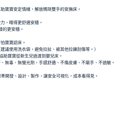
幫助寶寶安定情緒，解放媽咪雙手的安撫床。
受力，睡得更舒適安穩。
睡的更安穩。
不怕寶寶認床。
（建議使用洗衣袋，避免拉扯、被其他拉鍊刮傷等。）
性，協助寶寶從新生兒過渡到嬰兒床。
汗、無毒、無螢光劑，手感舒適、不傷皮膚、不磨手、不過敏。
標準開發、設計、製作，讓安全可視化，成本看得見。