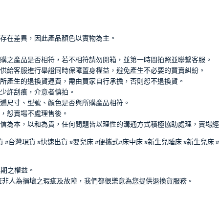
能存在差異，因此產品顏色以實物為主。
購之產品是否相符，若不相符請勿開箱，並第一時間拍照並聯繫客服。
供給客服進行舉證同時保障置身權益，避免產生不必要的買賣糾紛。
所產生的退換貨運費，需由買家自行承擔，否則恕不退換貨。
少許刮痕，介意者慎拍。
遍尺寸、型號、顏色是否與所購產品相符。
，恕賣場不處理售後。
信為本，以和為貴，任何問題皆以理性的溝通方式積極協助處理，賣場經
貨 #台灣現貨 #快速出貨 #嬰兒床 #便攜式#床中床 #新生兒睡床 #新生兒床 
豫期之權益。
查非人為損壞之瑕疵及故障，我們都很樂意為您提供退換貨服務。