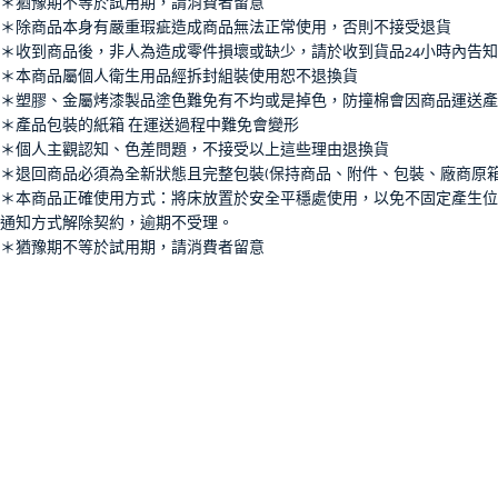
＊猶豫期不等於試用期，請消費者留意
＊除商品本身有嚴重瑕疵造成商品無法正常使用，否則不接受退貨
＊收到商品後，非人為造成零件損壞或缺少，請於收到貨品24小時內告
＊本商品屬個人衛生用品經拆封組裝使用恕不退換貨
＊塑膠、金屬烤漆製品塗色難免有不均或是掉色，防撞棉會因商品運送產
＊產品包裝的紙箱 在運送過程中難免會變形
＊個人主觀認知、色差問題，不接受以上這些理由退換貨
＊退回商品必須為全新狀態且完整包裝(保持商品、附件、包裝、廠商原
＊本商品正確使用方式：將床放置於安全平穩處使用，以免不固定產生位
通知方式解除契約，逾期不受理。
＊猶豫期不等於試用期，請消費者留意