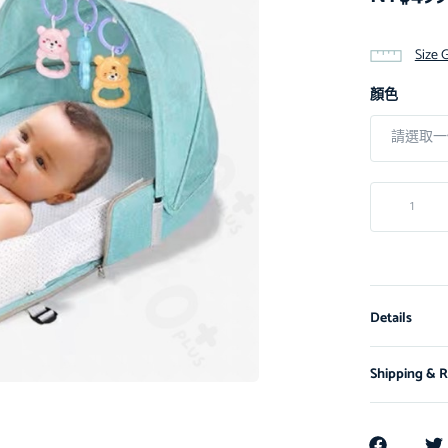
Size 
顏色
Details
Shipping & R