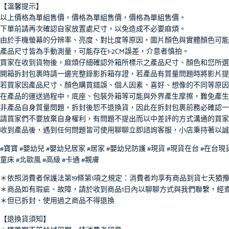
【溫馨提示】
以上價格為單組售價，價格為單組售價，價格為單組售價。
下單前請再次確認自家放置處尺寸，以免造成不必要麻煩。
由於手機螢幕的分辨率、亮度、對比度等原因，圖片顏色與實體顏色可
產品尺寸皆為手動測量，可能存在1-2CM誤差，介意者慎拍。
買家在收到貨物後，麻煩仔細確認外箱所標示之產品尺寸、顏色和您所選
開箱拆封包裹時請一邊完整錄影拆箱存證，若產品有質量問題時將影片提
若買家因產品尺寸、顏色購買錯誤、個人因素、喜好、想像的不同等原因
在產品的運送過程中，底座、包裝外箱等可能與外界產生摩擦，難免產生
非產品自身質量問題，拆封後恕不退換貨，因此在拆封包裹前務必確認一
請買家們不要放棄自身權利，有問題不提出而以中差評的方式溝通的買家
收到產品後，遇到任何問題皆可使用聊聊立即諮詢客服，小店秉持著以誠
#寶寶 #嬰幼兒 #嬰幼兒居家 #居家 #嬰幼兒防護 #現貨 #現貨在台 #在台現
童床 #北歐風 #高級 #卡通 #親膚
＊依照消費者保護法第19條第1項之規定：消費者均享有商品到貨七天猶
＊商品如有瑕疵、故障，請於收到商品1日內以聊聊方式與我們聯繫，經
＊但已拆封、使用過之商品不得退換
【退換貨須知】