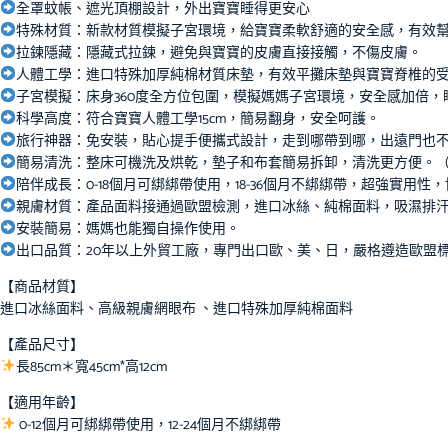
全罩蚊帳、遮光頂棚設計，外出寶寶睡得更安心
特殊材質：新款材質模擬子宮環境，給寶寶柔軟舒適的安全感，有效
拉鍊隱藏：隱藏式拉鍊，避免與寶寶的皮膚直接接觸，不傷皮膚。
人體工學：進口特殊加厚純棉材質床墊，有效平攤床墊與寶寶脊椎的
子宮模擬：床身360度全方位包圍，模擬媽媽子宮環境，安全感加倍，
科學高度：符合寶寶人體工學15cm，簡易翻身，安全呵護。
旅行神器：免安裝，貼心提手便攜式設計，走到哪帶到哪，出遠門也
簡易清洗：整床可機洗及烘乾，墊子和布套簡易拆卸，清洗更方便。
陪伴成長：0-18個月可綁綁帶使用，18-36個月不綁綁帶，超強實用
親膚材質：產品面料接通過歐盟檢測，進口冰絲、純棉面料，吸濕排
安裝簡易：媽媽也能獨自操作使用。
出口品質：20年以上外貿工廠，專門出口歐、美、日，嚴格遵造歐盟
【商品材質】
進口冰絲面料、高級親膚網眼布 、進口特殊加厚純棉面料
【產品尺寸】
長85cm＊寬45cm*高12cm
【適用年齡】
0-12個月可綁綁帶使用，12-24個月不綁綁帶