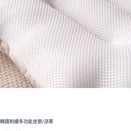
韓國刺繡多功能坐墊/涼蓆