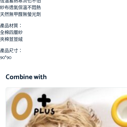
恆溫蓄熱寒流也不怕
紗布透氣保溫不悶熱
天然無甲醛無螢光劑
產品材質：
全棉四層紗
夾棉荳荳絨
產品尺寸：
90*90
Combine with