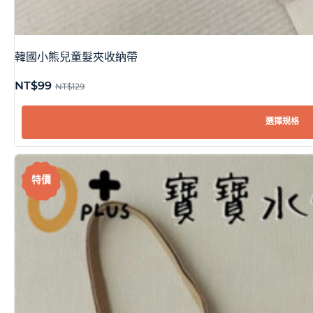
韓國小熊兒童髮夾收納帶
NT$
99
NT$
129
選擇規格
特價