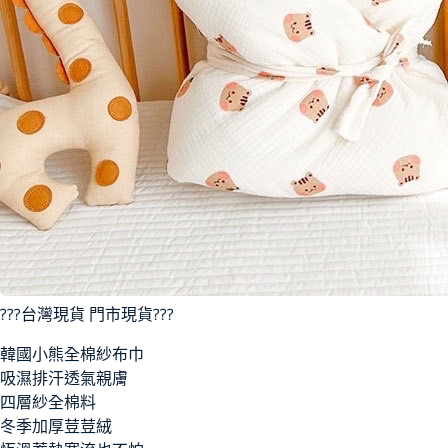
???台灣現貨 門市現貨???
韓國小熊全棉紗布巾
吸濕排汗透氣親膚
四層紗全棉料
冬季加厚荳荳絨