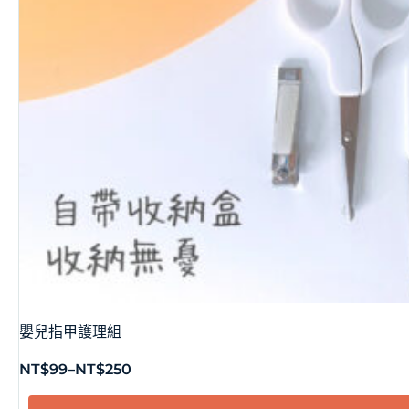
嬰兒指甲護理組
NT$
99
–
NT$
250