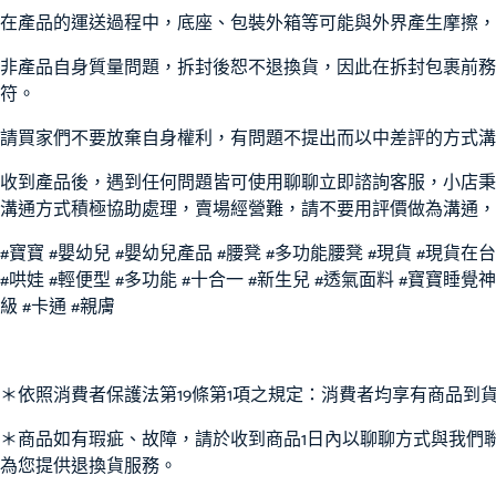
在產品的運送過程中，底座、包裝外箱等可能與外界產生摩擦，
非產品自身質量問題，拆封後恕不退換貨，因此在拆封包裹前務
符。
請買家們不要放棄自身權利，有問題不提出而以中差評的方式溝
收到產品後，遇到任何問題皆可使用聊聊立即諮詢客服，小店秉
溝通方式積極協助處理，賣場經營難，請不要用評價做為溝通，
#寶寶 #嬰幼兒 #嬰幼兒產品 #腰凳 #多功能腰凳 #現貨 #現貨在台
#哄娃 #輕便型 #多功能 #十合一 #新生兒 #透氣面料 #寶寶睡覺神器
級 #卡通 #親膚
＊依照消費者保護法第19條第1項之規定：消費者均享有商品到
＊商品如有瑕疵、故障，請於收到商品1日內以聊聊方式與我們
為您提供退換貨服務。