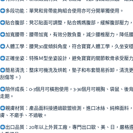
多段功能：單凳和背帶能夠組合使用亦可分開單獨使用。
貼合腹部：凳芯貼面可調整，貼合媽媽腹部，緩解腹部壓力
加寬腰帶：腰帶加寬，有效分散負重，減少腰椎壓力，降低
人體工學：腰凳30度傾斜角度，符合寶寶人體工學，久坐安
正確坐姿：特殊Ｍ型坐姿設計，避免寶寶的關節軟骨承受壓
簡易清洗：整床可機洗及烘乾，墊子和布套簡易拆卸，清洗
刮傷等。）
陪伴成長：0-3個月可橫抱使用，3-36個月可親胸、袋鼠、
走期。
親膚材質：產品面料接通過歐盟檢測，進口冰絲、純棉面料
膚、不磨手、不過敏。
出口品質：20年以上外貿工廠，專門出口歐、美、日，嚴格