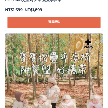
Hello Kitty兒童滑步車 寶寶學步車
NT$
1,699
–
NT$
1,899
選擇規格