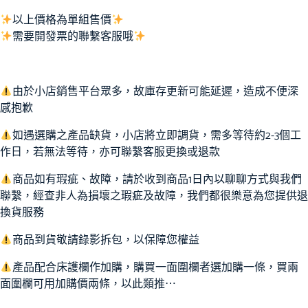
以上價格為單組售價
需要開發票的聯繫客服哦
由於小店銷售平台眾多，故庫存更新可能延遲，造成不便深
感抱歉
如遇選購之產品缺貨，小店將立即調貨，需多等待約2-3個工
作日，若無法等待，亦可聯繫客服更換或退款
商品如有瑕疵、故障，請於收到商品1日內以聊聊方式與我們
聯繫，經查非人為損壞之瑕疵及故障，我們都很樂意為您提供退
換貨服務
商品到貨敬請錄影拆包，以保障您權益
產品配合床護欄作加購，購買一面圍欄者選加購一條，買兩
面圍欄可用加購價兩條，以此類推⋯