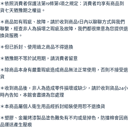
＊依照消費者保護法第19條第1項之規定：消費者均享有商品到
貨七天猶豫期之權益。
＊商品如有瑕疵、故障，請於收到商品1日內以聊聊方式與我們
聯繫，經查非人為損壞之瑕疵及故障，我們都很樂意為您提供退
換貨服務。
＊但已拆封、使用過之商品不得退換
＊猶豫期不等於試用期，請消費者留意
＊除商品本身有嚴重瑕疵造成商品無法正常使用，否則不接受退
貨
＊收到商品後，非人為造成零件損壞或缺少，請於收到貨品24小
時內告知，本館會盡速為您處理
＊本商品屬個人衛生用品經拆封組裝使用恕不退換貨
＊塑膠、金屬烤漆製品塗色難免有不均或是掉色，防撞棉會因商
品運送產生壓痕