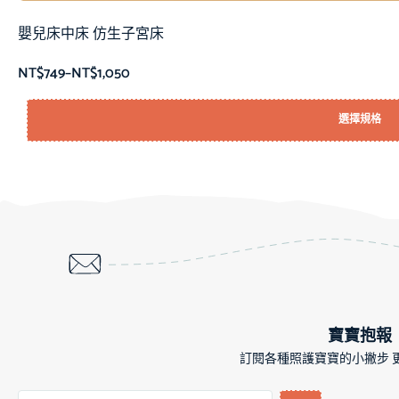
嬰兒床中床 仿生子宮床
NT$
749
–
NT$
1,050
選擇規格
寶寶抱報
訂閱各種照護寶寶的小撇步 