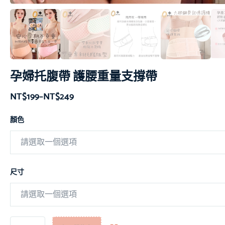
孕婦托腹帶 護腰重量支撐帶
NT$
199
–
NT$
249
顏色
尺寸