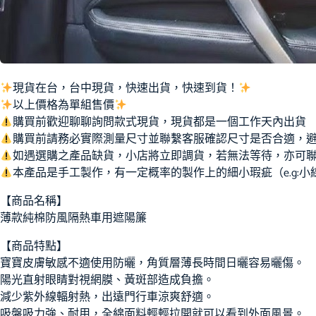
現貨在台，台中現貨，快速出貨，快速到貨！
以上價格為單組售價
購買前歡迎聊聊詢問款式現貨，現貨都是一個工作天內出貨
購買前請務必實際測量尺寸並聯繫客服確認尺寸是否合適，
如遇選購之產品缺貨，小店將立即調貨，若無法等待，亦可
本產品是手工製作，有一定概率的製作上的細小瑕疵（e.g:
【商品名稱】
薄款純棉防風隔熱車用遮陽簾
【商品特點】
寶寶皮膚敏感不適使用防曬，角質層薄長時間日曬容易曬傷。
陽光直射眼睛對視網膜、黃斑部造成負擔。
減少紫外線輻射熱，出遠門行車涼爽舒適。
吸盤吸力強、耐用，全綿面料輕輕拉開就可以看到外面風景。