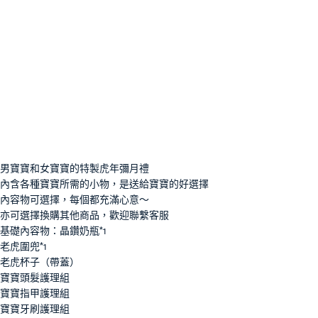
男寶寶和女寶寶的特製虎年彌月禮
內含各種寶寶所需的小物，是送給寶寶的好選擇
內容物可選擇，每個都充滿心意～
亦可選擇換購其他商品，歡迎聯繫客服
基礎內容物：晶鑽奶瓶*1
老虎圍兜*1
老虎杯子（帶蓋）
寶寶頭髮護理組
寶寶指甲護理組
寶寶牙刷護理組