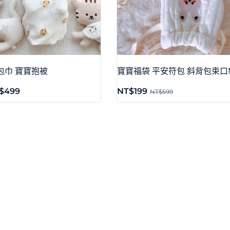
兒包巾 寶寶抱被
寶寶福袋 平安符包 斜背包束口
$
499
NT$
199
NT$
599