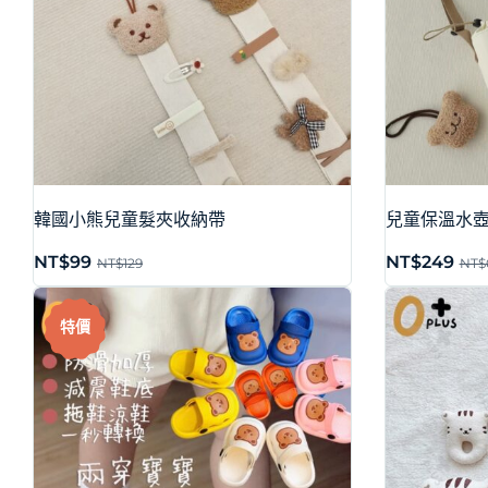
韓國小熊兒童髮夾收納帶
兒童保溫水
NT$
99
NT$
249
NT$
129
NT$
特價