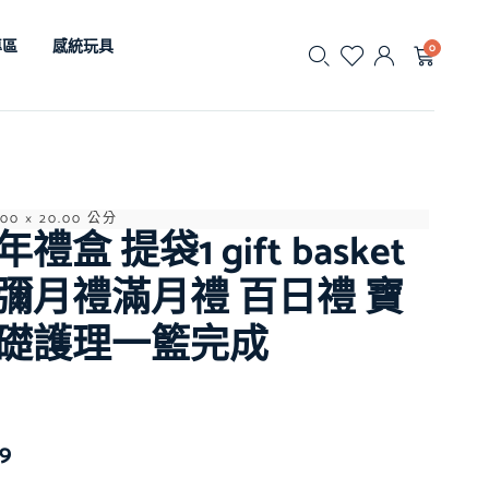
專區
感統玩具
0
.00 × 20.00 公分
禮盒 提袋1 gift basket
彌月禮滿月禮 百日禮 寶
礎護理一籃完成
99