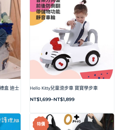
巾禮盒 迪士
Hello Kitty兒童滑步車 寶寶學步車
NT$
1,699
–
NT$
1,899
特價