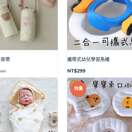
壺背帶
攜帶式幼兒學習馬桶
NT$
299
699
特價