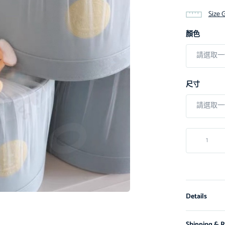
Size 
顏色
尺寸
Details
Shipping & R