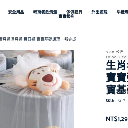
安全用品
哺育餐飲清潔
傢俱寢具
外出遊玩
孕產
寶寶報抱
ket寶寶彌月禮滿月禮 百日禮 寶寶基礎護理一籃完成
0.00 公斤
20.00 × 20
生肖年
寶寶
寶基
GT7
SKU:
NT$
1,2