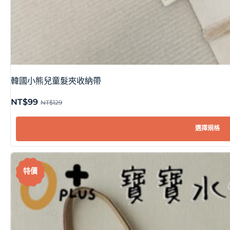
韓國小熊兒童髮夾收納帶
NT$
99
NT$
129
選擇規格
特價