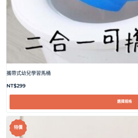
攜帶式幼兒學習馬桶
NT$
299
選擇規格
特價