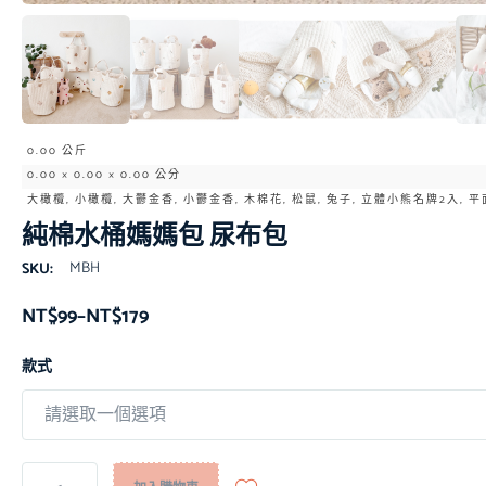
0.00 公斤
0.00 × 0.00 × 0.00 公分
大橄欖, 小橄欖, 大鬱金香, 小鬱金香, 木棉花, 松鼠, 兔子, 立體小熊名牌2入, 
純棉水桶媽媽包 尿布包
MBH
SKU:
NT$
99
–
NT$
179
款式