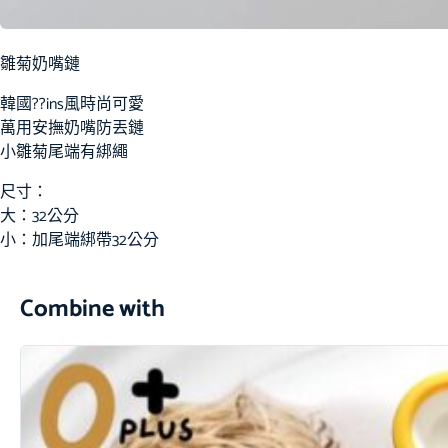
雛菊奶嘴鏈
韓國??ins風時尚可愛
萬用安撫奶嘴防丟鏈
小雛菊尾端有綁繩
尺寸：
大：32公分
小：加尾端綁帶32公分
Combine with