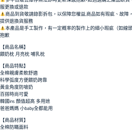
多平台販售庫存無法即時更新深感抱歉~如遇選購之產品缺貨
服更換或退款
商品到貨敬請錄影拆包，以保障您權益,商品如有瑕疵、故障
提供退換貨服務
本產品是手工製作，有一定概率的製作上的細小瑕疵（如線
抱歉
【商品名稱】
餵奶枕 月亮枕 哺乳枕
【商品特點】
全棉親膚柔軟舒適
科學弧度方便餵奶跨靠
黃金角度防嗆奶
百搭時尚可愛
韓國ins 顏值超高 多用途
爸爸媽媽 小baby全都能用
【商品材質】
全棉防瞞面料