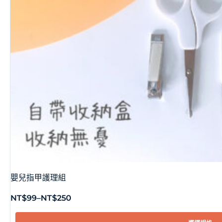
嬰兒指甲護理組
NT$
99
–
NT$
250