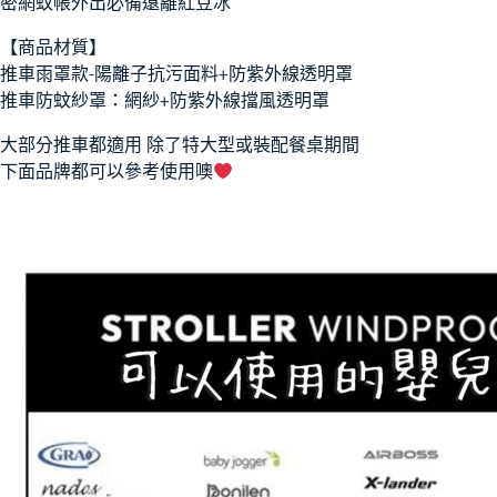
密網蚊帳外出必備遠離紅豆冰
【商品材質】
推車雨罩款-陽離子抗污面料+防紫外線透明罩
推車防蚊紗罩：網紗+防紫外線擋風透明罩
大部分推車都適用 除了特大型或裝配餐桌期間
下面品牌都可以參考使用噢