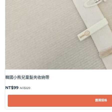
韓國小熊兒童髮夾收納帶
NT$
99
NT$
129
選擇規格