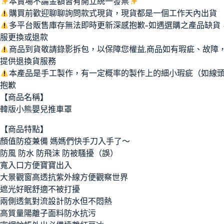
本賣場不論金額皆有開立統一發票
購買前歡迎聊聊詢問款式現貨，現貨都是一個工作天內出貨
多平台販售庫存無法即時更新深感抱歉~如遇選購之產品缺貨
服更換或退款
商品到貨敬請錄影拆包，以保障您權益,商品如有瑕疵、故障
提供退換貨服務
本產品是手工製作，有一定概率的製作上的細小瑕疵（如線
抱歉
【商品名稱】
韓版小熊嬰兒推車罩
【商品特點】
顏值防疫兼備 媽媽們快手刀入手了～
防風 防水 防飛沫 防被騷擾（誤）
寬入口方便寶寶出入
大景觀窗高透抗紫外線方便觀察世界
遮光好眠舒適不被打擾
兩側透氣對流設計防水但不悶熱
高質量陽離子面料防水抗污