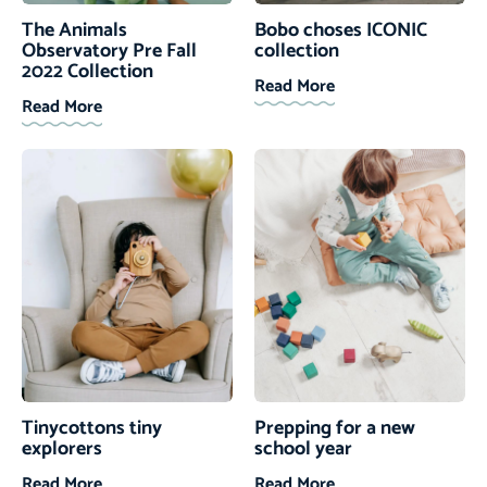
The Animals
Bobo choses ICONIC
Observatory Pre Fall
collection
2022 Collection
Read More
Read More
Tinycottons tiny
Prepping for a new
explorers
school year
Read More
Read More