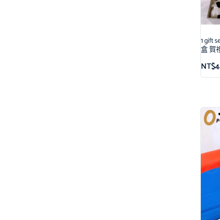
1 gi
盒 賀
NT$
4