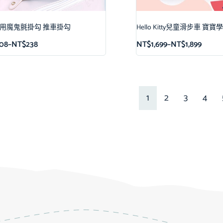
°萬用魔鬼氈掛勾 推車掛勾
Hello Kitty兒童滑步車 寶
08
–
NT$
238
NT$
1,699
–
NT$
1,899
1
2
3
4