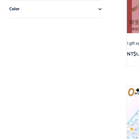
Color
1 gi
NT$
1