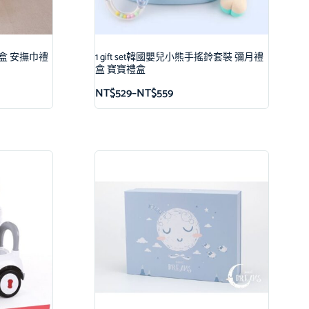
兒禮盒 安撫巾禮
1 gift set韓國嬰兒小熊手搖鈴套裝 彌月禮
盒 寶寶禮盒
NT$
529
–
NT$
559