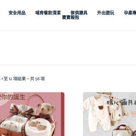
安全用品
哺育餐飲清潔
傢俱寢具
外出遊玩
孕產
寶寶報抱
1 至 12 項結果，共 58 項