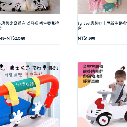
ft set客製米奇禮盒 滿月禮 初生嬰兒禮
1 gift set客製迪士尼新生
禮
盒
49
–
NT$
2,059
NT$
1,999