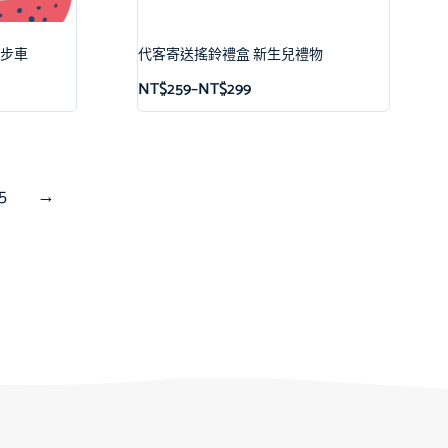
寶學步車
代客寄送搖鈴禮盒 新生兒禮物
NT$
259
–
NT$
299
5
→