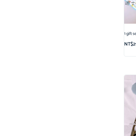
1 gi
NT$
2