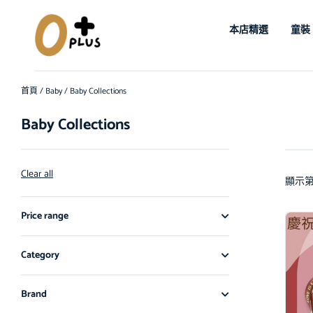
本店精選
童裝
首頁
/
Baby
/ Baby Collections
Baby Collections
Clear all
顯示第 
Price range
Category
Brand