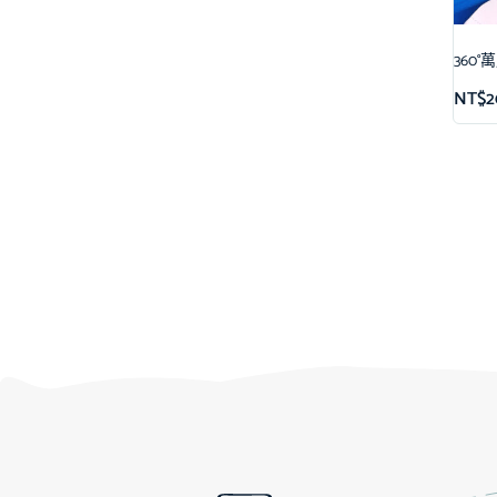
360
NT$
2