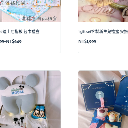
ft set 迪士尼抱被 包巾禮盒
1 gift set客製新生兒禮盒 
99
–
NT$
649
NT$
1,999