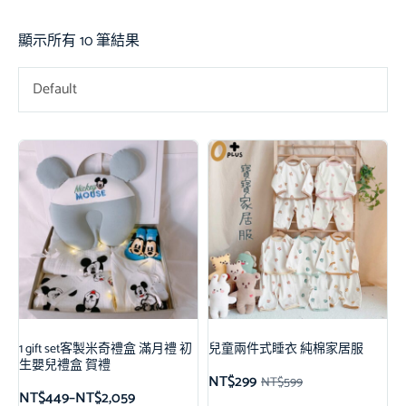
顯示所有 10 筆結果
Default
1 gift set客製米奇禮盒 滿月禮 初
兒童兩件式睡衣 純棉家居服
生嬰兒禮盒 賀禮
NT$
299
NT$
599
NT$
449
–
NT$
2,059