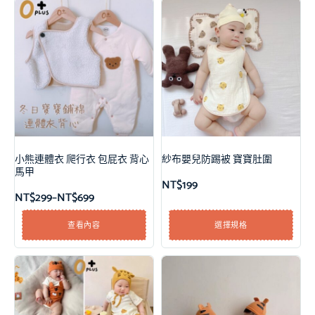
小熊連體衣 爬行衣 包屁衣 背心
紗布嬰兒防踢被 寶寶肚圍
馬甲
NT$
199
NT$
299
–
NT$
699
查看內容
選擇規格