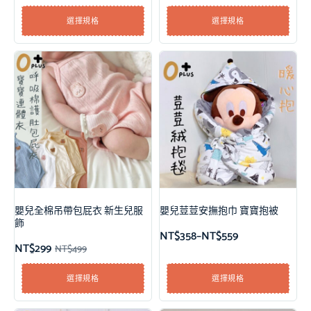
選擇規格
選擇規格
嬰兒全棉吊帶包屁衣 新生兒服
嬰兒荳荳安撫抱巾 寶寶抱被
飾
NT$
358
–
NT$
559
NT$
299
NT$
499
選擇規格
選擇規格