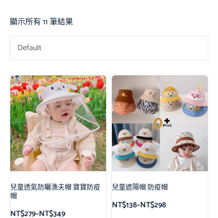
顯示所有 11 筆結果
Default
兒童透氣防曬漁夫帽 寶寶防疫
兒童遮陽帽 防疫帽
帽
NT$
138
–
NT$
298
NT$
279
–
NT$
349