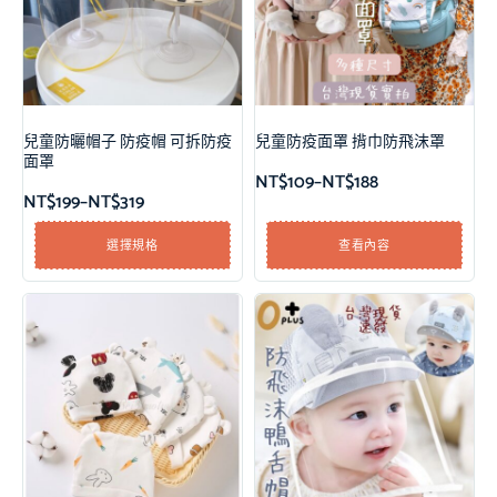
兒童防曬帽子 防疫帽 可拆防疫
兒童防疫面罩 揹巾防飛沫罩
面罩
NT$
109
–
NT$
188
NT$
199
–
NT$
319
選擇規格
查看內容