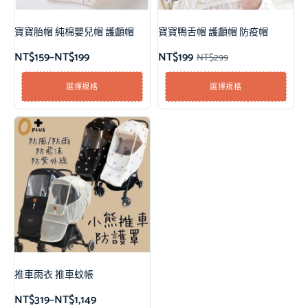
寶寶胎帽 純棉嬰兒帽 護顱帽
寶寶鴨舌帽 護顱帽 防疫帽
NT$
159
–
NT$
199
NT$
199
NT$
299
選擇規格
選擇規格
推車雨衣 推車蚊帳
NT$
319
–
NT$
1,149