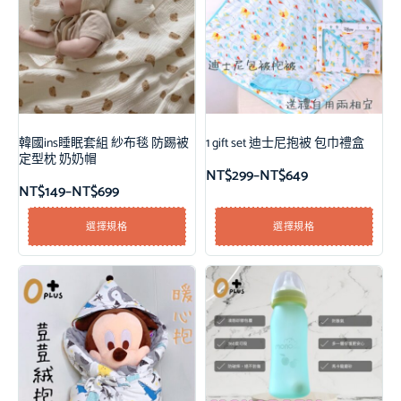
韓國ins睡眠套組 紗布毯 防踢被
1 gift set 迪士尼抱被 包巾禮盒
定型枕 奶奶帽
NT$
299
–
NT$
649
NT$
149
–
NT$
699
選擇規格
選擇規格