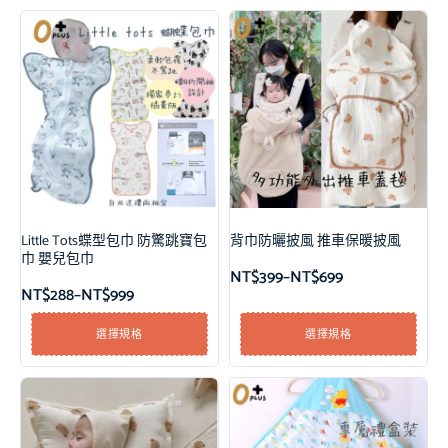
Little Tots蝶型包巾 防驚跳寶包
背巾防曬披風 推車保暖披風
巾 嬰兒包巾
NT$
399
–
NT$
699
NT$
288
–
NT$
999
選擇規格
選擇規格