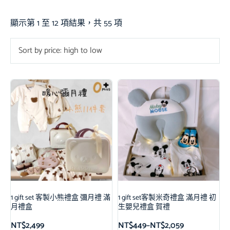
顯示第 1 至 12 項結果，共 55 項
Sort by price: high to low
1 gift set 客製小熊禮盒 彌月禮 滿
1 gift set客製米奇禮盒 滿月禮 初
月禮盒
生嬰兒禮盒 賀禮
NT$
2,499
NT$
449
–
NT$
2,059