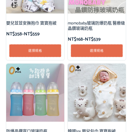
嬰兒荳荳安撫抱巾 寶寶抱被
momobaby玻璃防爆奶瓶 醫療級
晶鑽玻璃奶瓶
NT$
358
–
NT$
559
NT$
168
–
NT$
539
選擇規格
選擇規格
防爆晶鑽寬口玻璃奶瓶
韓國Ins 嬰兒包巾 寶寶抱被